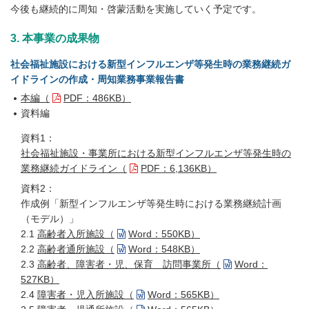
今後も継続的に周知・啓蒙活動を実施していく予定です。
3. 本事業の成果物
社会福祉施設における新型インフルエンザ等発生時の業務継続ガ
イドラインの作成・周知業務事業報告書
本編（
PDF：486KB）
資料編
資料1：
社会福祉施設・事業所における新型インフルエンザ等発生時の
業務継続ガイドライン（
PDF：6,136KB）
資料2：
作成例「新型インフルエンザ等発生時における業務継続計画
（モデル）」
2.1
高齢者入所施設（
Word：550KB）
2.2
高齢者通所施設（
Word：548KB）
2.3
高齢者、障害者・児、保育 訪問事業所（
Word：
527KB）
2.4
障害者・児入所施設（
Word：565KB）