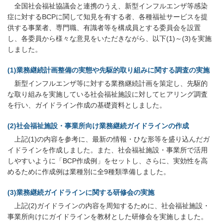
全国社会福祉協議会と連携のうえ、新型インフルエンザ等感染
症に対するBCPに関して知見を有する者、各種福祉サービスを提
供する事業者、専門職、有識者等を構成員とする委員会を設置
し、各委員から様々な意見をいただきながら、以下(1)～(3)を実施
しました。
(1)業務継続計画整備の実態や先駆的取り組みに関する調査の実施
新型インフルエンザ等に対する業務継続計画を策定し、先駆的
な取り組みを実施している社会福祉施設に対してヒアリング調査
を行い、ガイドライン作成の基礎資料としました。
(2)社会福祉施設・事業所向け業務継続ガイドラインの作成
上記(1)の内容を参考に、最新の情報・ひな形等を盛り込んだガ
イドラインを作成しました。また、社会福祉施設・事業所で活用
しやすいように「BCP作成例」をセットし、さらに、実効性を高
めるために作成例は業種別に全9種類準備しました。
(3)業務継続ガイドラインに関する研修会の実施
上記(2)ガイドラインの内容を周知するために、社会福祉施設・
事業所向けにガイドラインを教材とした研修会を実施しました。