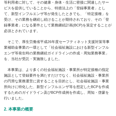
等利用者に対して、その健康・身体・生活に密接に関連したサー
ビスを提供していることから、特措法上の「登録事業者」とし
て、新型インフルエンザ等が発生したときでも、「特定接種」を
受け、その業務を継続し続けることが期待されており、その「登
録事業者」になる要件として業務継続計画(BCP)を策定することが
必須とされています。
そこで、厚生労働省平成26年度セーフティネット支援対策等事
業補助金事業の一環として「社会福祉施設における新型インフル
エンザ等発生時の業務継続ガイドラインの作成・周知業務事業」
を、当社が受託・実施致しました。
本事業は、より多くの社会福祉施設・事業所が特定接種の指定
施設として登録要件を満たすだけでなく、社会福祉施設・事業所
の円滑な業務運営に資することを目的とし、社会福祉施設・事業
所向けに特化した、新型インフルエンザ等を想定したBCPを作成
するためのガイドライン及びBCP作成例を作成し、周知・啓蒙を
行いました。
2. 本事業の概要