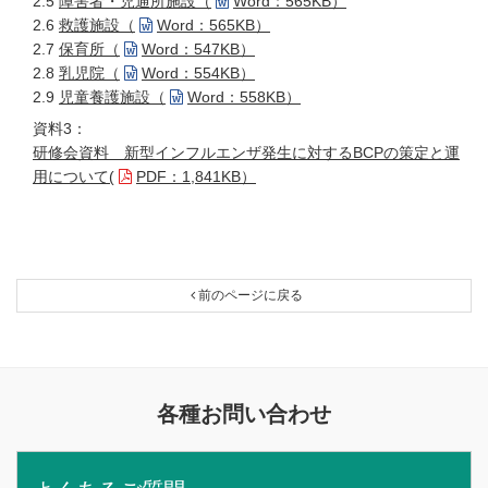
2.5
障害者・児通所施設（
Word：565KB）
2.6
救護施設（
Word：565KB）
2.7
保育所（
Word：547KB）
2.8
乳児院（
Word：554KB）
2.9
児童養護施設（
Word：558KB）
資料3：
研修会資料 新型インフルエンザ発生に対するBCPの策定と運
用について(
PDF：1,841KB）
前のページに戻る
各種お問い合わせ