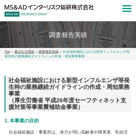
Togg
navi
調査報告実績
Top
選ばれる理由
調査報告実績
社会福祉施設における新型インフルエンザ等
発生時の業務継続ガイドラインの作成・周知業務事業
社会福祉施設における新型インフルエンザ等発
生時の業務継続ガイドラインの作成・周知業務
事業
（厚生労働省 平成26年度セーフティネット支
援対策等事業費補助金事業）
1. 本事業の目的
社会福祉施設・事業所は、体力が弱い高齢者や障害者、乳幼児