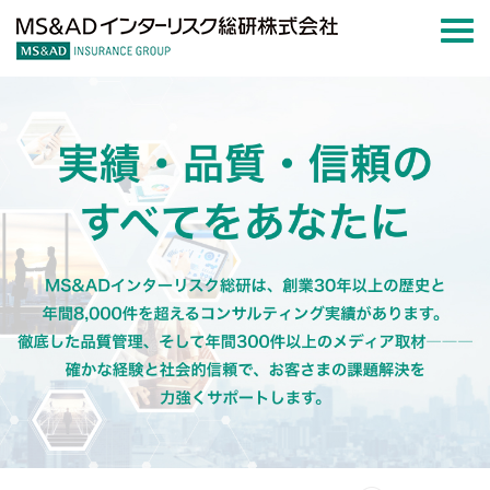
MS&ADインターリスク総研株式会社
Togg
navi