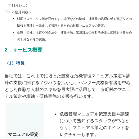
年11月17日）
2 ＜推奨内容＞
対応フロー、クマ等が隠れやすい場所などの情報、捕獲後の処理に係る事項などの
情報を整理し一元化して管理するための対応マニュアルの策定。
生態、習性、性質や関係法令、捕獲手法、出没対応の方針等必要な知識を得るため
の十分な研修の実施。
2．サービス概要
（1）特長
当社では、これまでに培った豊富な危機管理マニュアル策定や訓
練の支援に関するノウハウを活かし、ハンター資格保有者を中心
とした多彩な人材のスキルを最大限に活用して、市町村のマニュ
アル策定や訓練・研修実施の支援を行います。
危機管理マニュアル策定支援や訓練
について熟知するスタッフが中心と
なり、マニュアル策定のポイントを
マニュアル策定
レクチャーします。