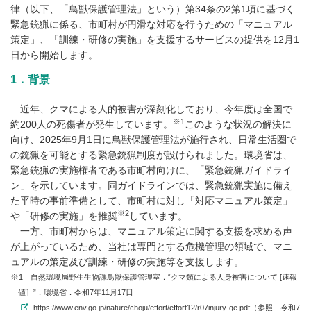
律（以下、「鳥獣保護管理法」という）第34条の2第1項に基づく
緊急銃猟に係る、市町村が円滑な対応を行うための「マニュアル
策定」、「訓練・研修の実施」を支援するサービスの提供を12月1
日から開始します。
1．背景
近年、クマによる人的被害が深刻化しており、今年度は全国で
※1
約200人の死傷者が発生しています。
このような状況の解決に
向け、2025年9月1日に鳥獣保護管理法が施行され、日常生活圏で
の銃猟を可能とする緊急銃猟制度が設けられました。環境省は、
緊急銃猟の実施権者である市町村向けに、「緊急銃猟ガイドライ
ン」を示しています。同ガイドラインでは、緊急銃猟実施に備え
た平時の事前準備として、市町村に対し「対応マニュアル策定」
※2
や「研修の実施」を推奨
しています。
一方、市町村からは、マニュアル策定に関する支援を求める声
が上がっているため、当社は専門とする危機管理の領域で、マニ
ュアルの策定及び訓練・研修の実施等を支援します。
1 自然環境局野生生物課鳥獣保護管理室．“クマ類による人身被害について [速報
値］”．環境省．令和7年11月17日
https://www.env.go.jp/nature/choju/effort/effort12/r07injury-qe.pdf
（参照 令和7